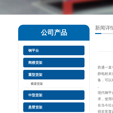
新闻详
公司产品
钢平台
阁楼货架
胜通一直
静电粉末
重型货架
备，可以
横梁货架
。
现代钢平
中型货架
求，使用
在当今社
悬臂货架
得非常普