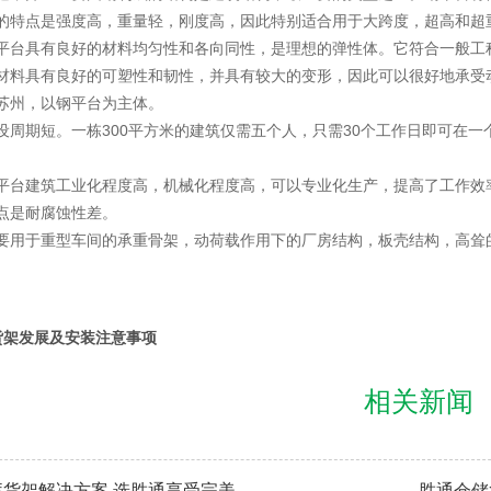
的特点是强度高，重量轻，刚度高，因此特别适合用于大跨度，超高和超
平台具有良好的材料均匀性和各向同性，是理想的弹性体。它符合一般工
材料具有良好的可塑性和韧性，并具有较大的变形，因此可以很好地承受
苏州，以钢平台为主体。
设周期短。一栋300平方米的建筑仅需五个人，只需30个工作日即可在
平台建筑工业化程度高，机械化程度高，可以专业化生产，提高了工作效
点是耐腐蚀性差。
要用于重型车间的承重骨架，动荷载作用下的厂房结构，板壳结构，高耸
。
货架发展及安装注意事项
相关新闻
库货架解决方案 选胜通享受完美
胜通仓储