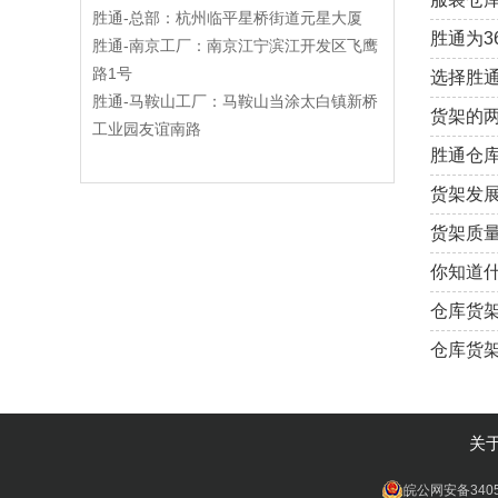
胜通-总部：杭州临平星桥街道元星大厦
胜通为3
胜通-南京工厂：南京江宁滨江开发区飞鹰
路1号
选择胜
胜通-马鞍山工厂：马鞍山当涂太白镇新桥
货架的
工业园友谊南路
胜通仓
货架发
货架质
你知道什
仓库货架
仓库货
关
皖公网安备3405