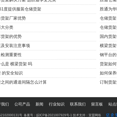
61度提供服装仓储货架
胜通为华
通货架厂家优势
仓储货架
两大分类
仓储货架
库货架的优势
国内货架
展及安装注意事项
横梁货架
量检测重要性
钢平台​
么是 横梁货架 吗
货架如何
 的安全知识
如何保养
架之间的通道间隔怎么计算
订制货架
于我们
公司产品
新闻
行业知识
联系我们
留言板
站点
2102000131号 备案号：
皖ICP备2021007929号-1
技术支持：
宣盟网络