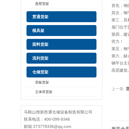
悬臂货架
首先，钢
其次，钢
贯通货架
第三，其
扇门位于
模具架
第四，建
劳力！
面料货架
第五，钢
第六，缺
流利货架
钢平台主
高层建筑
仓储货架
层板货架
上一条:
立体库货架
马鞍山维新胜通仓储设备制造有限公司
联系电话：400-099-9346
邮箱:373778336@qq.com
服装仓